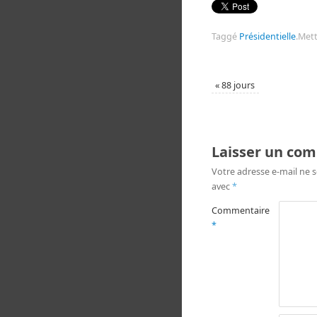
Taggé
Présidentielle
.
Mett
«
88 jours
Laisser un co
Votre adresse e-mail ne s
avec
*
Commentaire
*