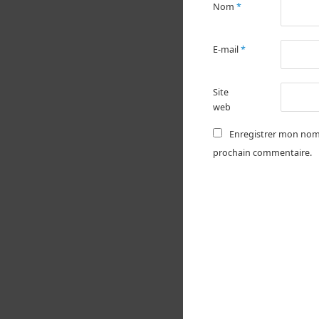
Nom
*
E-mail
*
Site
web
Enregistrer mon nom,
prochain commentaire.