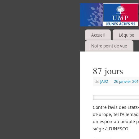
Accueil
L’équipe
Notre point de vue
87 jours
de
JA92
|
26 janvier 20
Contre l’avis des Etat
d’Europe, tel l’Allema
un espoir au peuple p
siège à l’UNESCO.