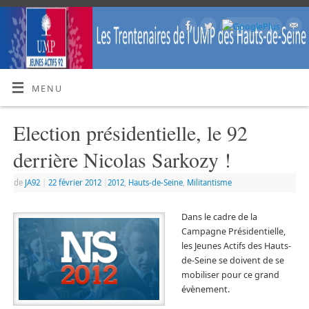
MENU
Election présidentielle, le 92
derrière Nicolas Sarkozy !
de
JA92
|
22 février 2012
|
2012
,
Hauts-de-Seine
,
Militantisme
Dans le cadre de la
Campagne Présidentielle,
les Jeunes Actifs des Hauts-
de-Seine se doivent de se
mobiliser pour ce grand
évènement.