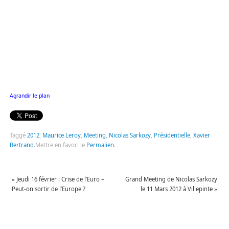
Agrandir le plan
Taggé
2012
,
Maurice Leroy
,
Meeting
,
Nicolas Sarkozy
,
Présidentielle
,
Xavier
Bertrand
.
Mettre en favori le
Permalien
.
«
Jeudi 16 février : Crise de l’Euro –
Grand Meeting de Nicolas Sarkozy
Peut-on sortir de l’Europe ?
le 11 Mars 2012 à Villepinte
»