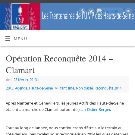
MENU
Opération Reconquête 2014 –
Clamart
de
|
23 février 2013
|
2013
,
Agenda
,
Hauts-de-Seine
,
Militantisme
,
Non classé
,
Reconquête 2014
Après Nanterre et Genevilliers, les Jeunes Actifs des Hauts-de-Seine
étaient au marché de Clamart autour de
Jean-Didier Berger
.
Tout au long de l’année, nous continuerons d’être sur le terrain au
côté des équipes locales pour reconquérir en 2014 les villes détenues