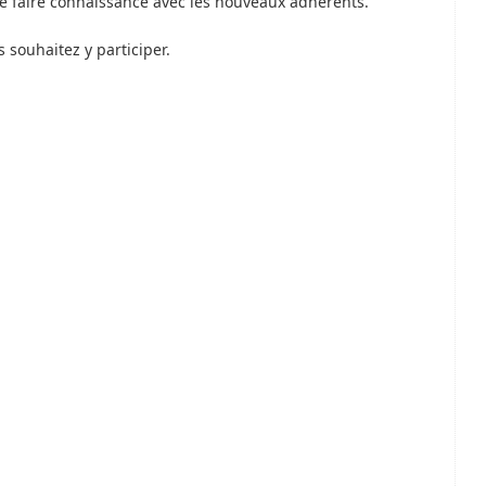
 de faire connaissance avec les nouveaux adhérents.
s souhaitez y participer.