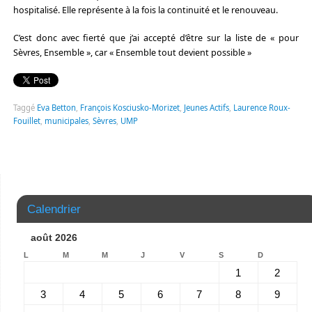
hospitalisé. Elle représente à la fois la continuité et le renouveau.
C’est donc avec fierté que j’ai accepté d’être sur la liste de « pour
Sèvres, Ensemble », car « Ensemble tout devient possible »
Taggé
Eva Betton
,
François Kosciusko-Morizet
,
Jeunes Actifs
,
Laurence Roux-
Fouillet
,
municipales
,
Sèvres
,
UMP
Calendrier
août 2026
L
M
M
J
V
S
D
1
2
3
4
5
6
7
8
9