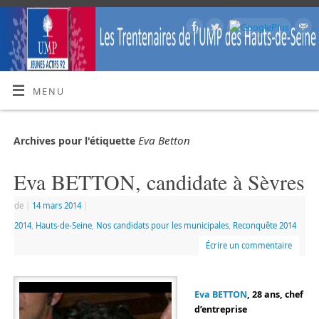
MENU
Eva Betton
Archives pour l'étiquette
Eva BETTON, candidate à Sèvres
de
|
14 mars 2014
|
2014
,
Hauts-de-Seine
,
Nos candidats pour les municipales
,
Reconquête 2014
Écrire un commentaire
Eva BETTON
, 28 ans, chef
d’entreprise