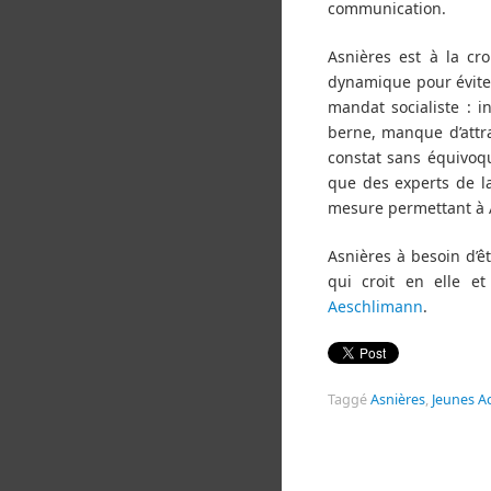
communication.
Asnières est à la cr
dynamique pour évite
mandat socialiste : 
berne, manque d’attrac
constat sans équivoqu
que des experts de l
mesure permettant à As
Asnières à besoin d’ê
qui croit en elle 
Aeschlimann
.
Taggé
Asnières
,
Jeunes Ac