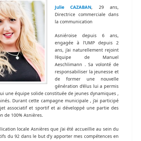
Julie CAZABAN
, 29 ans,
Directrice commerciale dans
la communication
Asniéroise depuis 6 ans,
engagée à l’UMP depuis 2
ans, j’ai naturellement rejoint
l’équipe de Manuel
Aeschlimann . Sa volonté de
responsabiliser la jeunesse et
de former une nouvelle
génération d’élus lui a permis
lui une équipe solide constituée de jeunes dynamiques ,
nés. Durant cette campagne municipale , j’ai participé
jet associatif et sportif et ai développé une partie des
n de 100% Asnières.
ication locale Asnières que j’ai été accueillie au sein du
tifs du 92 dans le but d’y apporter mes compétences en