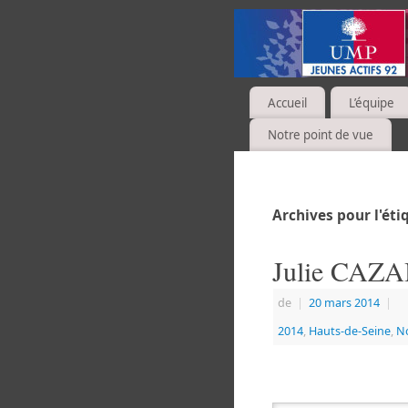
Accueil
L’équipe
Notre point de vue
Archives pour l'ét
Julie CAZAB
de
|
20 mars 2014
|
2014
,
Hauts-de-Seine
,
No