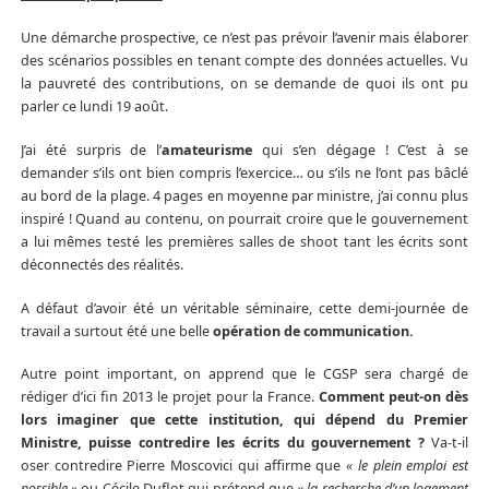
Une démarche prospective, ce n’est pas prévoir l’avenir mais élaborer
des scénarios possibles en tenant compte des données actuelles. Vu
la pauvreté des contributions, on se demande de quoi ils ont pu
parler ce lundi 19 août.
J’ai été surpris de l’
amateurisme
qui s’en dégage ! C’est à se
demander s’ils ont bien compris l’exercice… ou s’ils ne l’ont pas bâclé
au bord de la plage. 4 pages en moyenne par ministre, j’ai connu plus
inspiré ! Quand au contenu, on pourrait croire que le gouvernement
a lui mêmes testé les premières salles de shoot tant les écrits sont
déconnectés des réalités.
A défaut d’avoir été un véritable séminaire, cette demi-journée de
travail a surtout été une belle
opération de communication.
Autre point important, on apprend que le CGSP sera chargé de
rédiger d’ici fin 2013 le projet pour la France.
Comment peut-on dès
lors imaginer que cette institution, qui dépend du Premier
Ministre, puisse contredire les écrits du gouvernement ?
Va-t-il
oser contredire Pierre Moscovici qui affirme que
« le plein emploi est
possible »
ou Cécile Duflot qui prétend que
« la recherche d’un logement