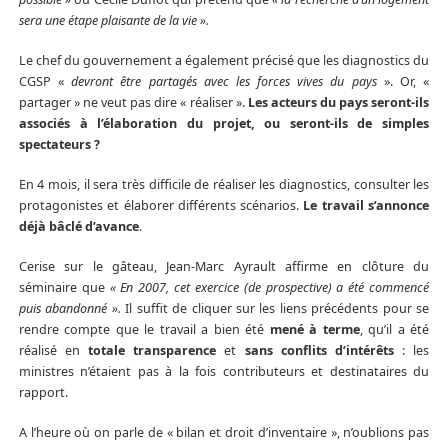
sera une étape plaisante de la vie ».
Le chef du gouvernement a également précisé que les diagnostics du
CGSP «
devront être partagés avec les forces vives du pays
». Or, «
partager » ne veut pas dire « réaliser ».
Les acteurs du pays seront-ils
associés à l’élaboration du projet, ou seront-ils de simples
spectateurs ?
En 4 mois, il sera très difficile de réaliser les diagnostics, consulter les
protagonistes et élaborer différents scénarios.
Le travail s’annonce
déjà bâclé d’avance
.
Cerise sur le gâteau, Jean-Marc Ayrault affirme en clôture du
séminaire que
« En 2007, cet exercice (de prospective) a été commencé
puis abandonné ».
Il suffit de cliquer sur les liens précédents pour se
rendre compte que le travail a bien été
mené à terme
, qu’il a été
réalisé en
totale transparence
et
sans conflits d’intérêts
: les
ministres n’étaient pas à la fois contributeurs et destinataires du
rapport.
A l’heure où on parle de « bilan et droit d’inventaire », n’oublions pas