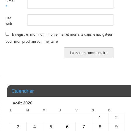
E-mail
*
Site
web
Enregistrer mon nom, mon e-mail et mon site dans le navigateur
pour mon prochain commentaire.
Calendrier
août 2026
L
M
M
J
V
S
D
1
2
3
4
5
6
7
8
9