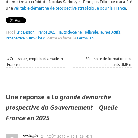
de mettre au crédit de Nicolas Sarkozy et François Fillon ce qui a été
une
véritable démarche de prospective stratégique pour la France
.
Taggé
Eric Besson
,
France 2025
,
Hauts-de-Seine
,
Hollande
,
Jeunes Actifs
,
Prospective
,
Saint-Cloud
.
Mettre en favori le
Permalien
.
«
Croissance, emplois et « made in
Séminaire de formation des
France »
militants UMP
»
Une réponse à
La grande démarche
prospective du Gouvernement – Quelle
France en 2025
sarkogirl
21 AOÛT 2013 À 15 H 29 MIN