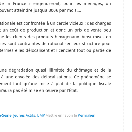
e in France » engendrerait, pour les ménages, un
uvant atteindre jusqu’à 300€ par mois….
ationale est confrontée à un cercle vicieux : des charges
t un coût de production et donc un prix de vente peu
ne les clients des produits hexagonaux. Ainsi mises en
rises sont contraintes de rationaliser leur structure pour
 termes elles délocalisent et licencient tout ou partie de
une dégradation quasi illimitée du chômage et de la
e à une envolée des délocalisations. Ce phénomène se
ement tant qu’une mise à plat de la politique fiscale
 n’aura pas été mise en œuvre par l’État.
e-Seine
,
Jeunes Actifs
,
UMP
.
Mettre en favori le
Permalien
.