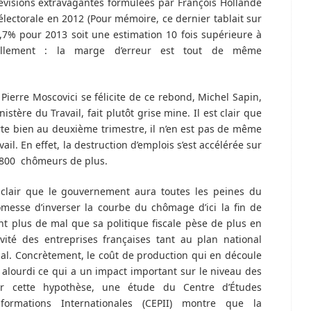
évisions extravagantes formulées par François Hollande
lectorale en 2012 (Pour mémoire, ce dernier tablait sur
,7% pour 2013 soit une estimation 10 fois supérieure à
éellement : la marge d’erreur est tout de même
Pierre Moscovici se félicite de ce rebond, Michel Sapin,
tère du Travail, fait plutôt grise mine. Il est clair que
orte bien au deuxième trimestre, il n’en est pas de même
ail. En effet, la destruction d’emplois s’est accélérée sur
 800 chômeurs de plus.
 clair que le gouvernement aura toutes les peines du
messe d’inverser la courbe du chômage d’ici la fin de
ant plus de mal que sa politique fiscale pèse de plus en
ivité des entreprises françaises tant au plan national
nal. Concrètement, le coût de production qui en découle
alourdi ce qui a un impact important sur le niveau des
rer cette hypothèse, une étude du Centre d’Études
nformations Internationales (CEPII) montre que la