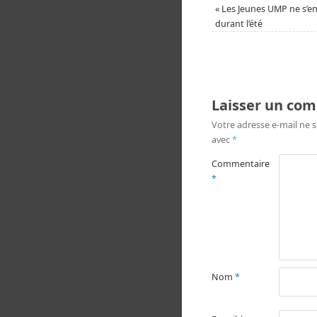
«
Les Jeunes UMP ne s’e
durant l’été
Laisser un co
Votre adresse e-mail ne s
avec
*
Commentaire
*
Nom
*