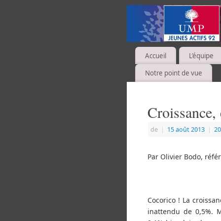
Accueil
L’équipe
Notre point de vue
Croissance, 
de
|
15 août 2013
|
20
Par Olivier Bodo, réfé
Cocorico ! La croiss
inattendu de 0,5%. Ma