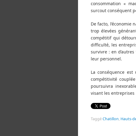
consommation « mad
surcout conséquent po
De facto, l’économie n
trop élevées généran
compétitif qui détour
difficulté, les entrep
survivre : en d’autres
leur personnel.
La conséquence est 
compétitivité couplé
poursuivra inexorabl
visant les entreprises
Taggé
Chatillon
,
Hauts-d