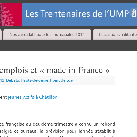
Nos candidats pour les municipales 2014
Les actions militante
emplois et « made in France »
13
,
Débats
,
Hauts-de-Seine
,
Point de vue
rent
Jeunes Actifs à Châtillon
ance française au deuxième trimestre a connu un rebond
lgré ce sursaut, la prévision pour l’année s’établit à