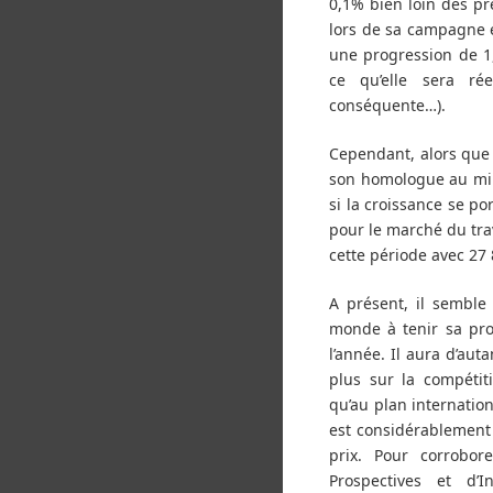
0,1% bien loin des pr
lors de sa campagne é
une progression de 1
ce qu’elle sera r
conséquente…).
Cependant, alors que 
son homologue au minis
si la croissance se p
pour le marché du trav
cette période avec 27
A présent, il semble
monde à tenir sa pro
l’année. Il aura d’aut
plus sur la compétit
qu’au plan internatio
est considérablement 
prix. Pour corrobo
Prospectives et d’I