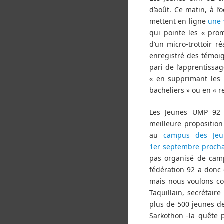
d’août. Ce matin, à l’
mettent en ligne
une 
qui pointe les « pro
d’un micro-trottoir r
enregistré des témoig
pari de l’apprentissag
« en supprimant les 
bacheliers » ou en « r
Les Jeunes UMP 92 l
meilleure proposition
au
campus des Jeu
1er septembre proch
pas organisé de camp
fédération 92 a donc 
mais nous voulons co
Taquillain, secrétai
plus de 500 jeunes d
Sarkothon -la quête p