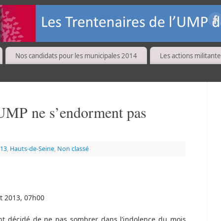
Nos candidats pour les municipales 2014
Les actions militante
UMP ne s’endorment pas
13
,
Hauts-de-Seine
,
Non classé
n
ût 2013, 07h00
t décidé de ne pas sombrer dans l’indolence du mois