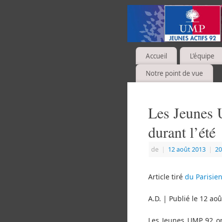
Accueil
L’équipe
Notre point de vue
Les Jeunes 
durant l’été
de
|
12 août 2013
|
20
Article tiré
du Parisie
A.D. | Publié le 12 ao
Les Jeunes UMP 92 on