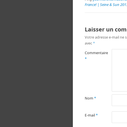
France! | Seine & Sun 201
Laisser un co
Votre adresse e-mail ne s
avec
*
Commentaire
*
Nom
*
E-mail
*