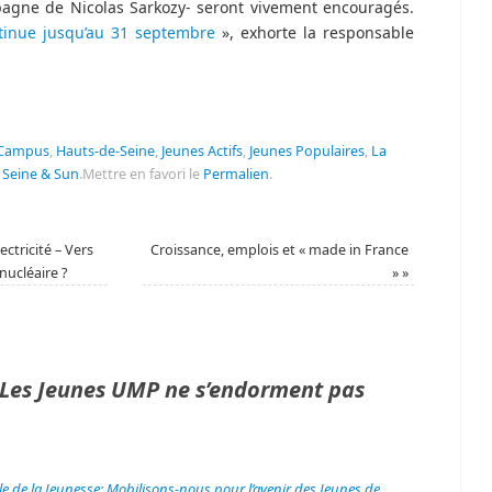
gne de Nicolas Sarkozy- seront vivement encouragés.
ntinue jusqu’au 31 septembre
», exhorte la responsable
Campus
,
Hauts-de-Seine
,
Jeunes Actifs
,
Jeunes Populaires
,
La
,
Seine & Sun
.
Mettre en favori le
Permalien
.
ectricité – Vers
Croissance, emplois et « made in France
nucléaire ?
»
»
Les Jeunes UMP ne s’endorment pas
le de la Jeunesse: Mobilisons-nous pour l’avenir des Jeunes de