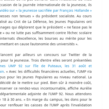
occasion de la journée internationale de la jeunesse, ils
vidéo sur « la jeunesse sacrifiée par François Hollande »
messes non tenues » du président socialiste. Au cours
éalisé au Cnit de La Défense, les Jeunes Populaires ont
nages qui déplorent que le président « ne fasse pas le
e » ou ne lutte pas suffisamment contre l’échec scolaire
internats d’excellence, les bourses au mérite pour les
emettant en cause l’autonomie des universités ».
ancent par ailleurs un concours sur Twitter de la
 pour la jeunesse. Trois d’entre elles seront présentées
nes UMP 92 sur l’île de Puteaux, les 31 août et
ain
. « Avec les difficultés financières actuelles, l’UMP n’a
us pour les Jeunes Populaires au niveau national. La
décidé de le mettre sur pied. Bien sûr à moindre coût,
nserver ce rendez-vous incontournable, affiche Aurélie
re départementale adjointe de l’UMP 92. Nous attendons
e 18 à 30 ans. » En marge du campus, les dons pour le
our renflouer les caisses de l’UMP après l’invalidation