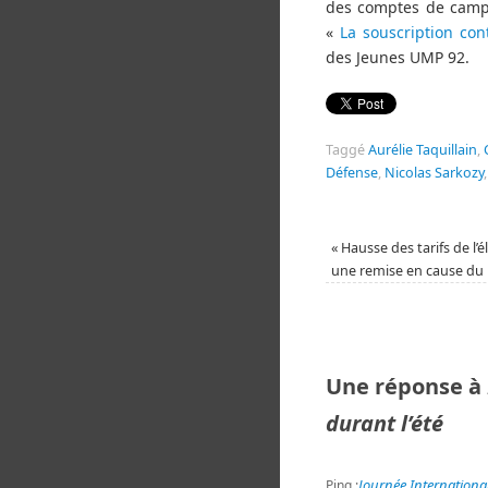
des comptes de campa
«
La souscription co
des Jeunes UMP 92.
Taggé
Aurélie Taquillain
,
Défense
,
Nicolas Sarkozy
«
Hausse des tarifs de l’él
une remise en cause du 
Une réponse à
durant l’été
Journée Internationa
Ping :