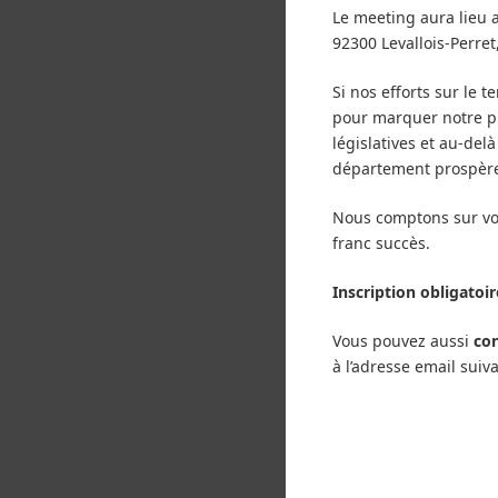
Le meeting aura lieu
92300 Levallois-Perret
Si nos efforts sur le 
pour marquer notre p
législatives et au-del
département prospèr
Nous comptons sur vo
franc succès.
Inscription obligato
Vous pouvez aussi
con
à l’adresse email suiva