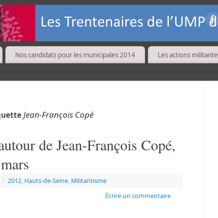
Nos candidats pour les municipales 2014
Les actions militante
Jean-François Copé
iquette
autour de Jean-François Copé,
 mars
|
2012
,
Hauts-de-Seine
,
Militantisme
Écrire un commentaire