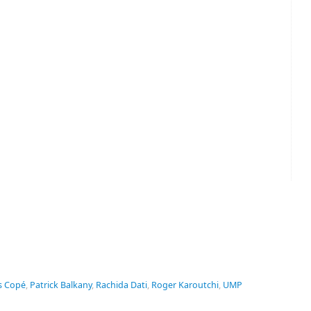
s Copé
,
Patrick Balkany
,
Rachida Dati
,
Roger Karoutchi
,
UMP