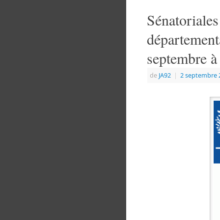
Sénatoriale
départementa
septembre à
de
JA92
|
2 septembre 