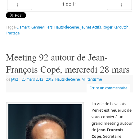
1
de
11
Préc
Suiv.
Taggé
Clamart
,
Gennevilliers
,
Hauts-de-Seine
,
Jeunes Actifs
,
Roger Karoutchi
,
Tractage
Meeting 92 autour de Jean-
François Copé, mercredi 28 mars
de
JA92
|
25 mars 2012
|
2012
,
Hauts-de-Seine
,
Militantisme
Écrire un commentaire
La ville de Levallois-
Perret est heuerux de
vous convier à un
grand meeting autour
de
Jean-François
Copé
, Secrétaire