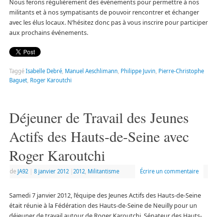
Nous ferons régulièrement des événements pour permettre à nos
militants et à nos sympatisants de pouvoir rencontrer et échanger
avec les élus locaux. N’hésitez donc pas à vous inscrire pour participer
aux prochains événements.
Taggé
Isabelle Debré
,
Manuel Aeschlimann
,
Philippe Juvin
,
Pierre-Christophe
Baguet
,
Roger Karoutchi
Déjeuner de Travail des Jeunes
Actifs des Hauts-de-Seine avec
Roger Karoutchi
de
JA92
|
8 janvier 2012
|
2012
,
Militantisme
Écrire un commentaire
Samedi 7 janvier 2012, l’équipe des Jeunes Actifs des Hauts-de-Seine
était réunie à la Fédération des Hauts-de-Seine de Neuilly pour un
déjeuner de travail autour de Roger Karoutchi, Sénateur des Hauts-