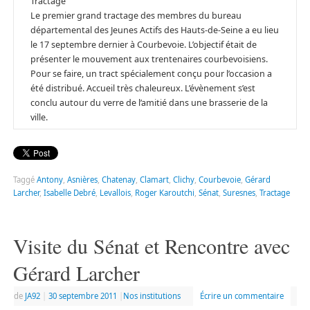
Tractage
Le premier grand tractage des membres du bureau
départemental des Jeunes Actifs des Hauts-de-Seine a eu lieu
le 17 septembre dernier à Courbevoie. L’objectif était de
présenter le mouvement aux trentenaires courbevoisiens.
Pour se faire, un tract spécialement conçu pour l’occasion a
été distribué. Accueil très chaleureux. L’évènement s’est
conclu autour du verre de l’amitié dans une brasserie de la
ville.
Taggé
Antony
,
Asnières
,
Chatenay
,
Clamart
,
Clichy
,
Courbevoie
,
Gérard
Larcher
,
Isabelle Debré
,
Levallois
,
Roger Karoutchi
,
Sénat
,
Suresnes
,
Tractage
Visite du Sénat et Rencontre avec
Gérard Larcher
de
JA92
|
30 septembre 2011
|
Nos institutions
Écrire un commentaire