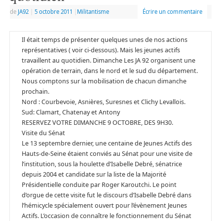
de
JA92
|
5 octobre 2011
|
Militantisme
Écrire un commentaire
Il était temps de présenter quelques unes de nos actions
représentatives ( voir ci-dessous). Mais les jeunes actifs
travaillent au quotidien. Dimanche Les JA 92 organisent une
opération de terrain, dans le nord et le sud du département.
Nous comptons sur la mobilisation de chacun dimanche
prochain.
Nord : Courbevoie, Asnières, Suresnes et Clichy Levallois.
Sud: Clamart, Chatenay et Antony
RESERVEZ VOTRE DIMANCHE 9 OCTOBRE, DES 9H30.
Visite du Sénat
Le 13 septembre dernier, une centaine de Jeunes Actifs des
Hauts-de-Seine étaient conviés au Sénat pour une visite de
l’institution, sous la houlette d’Isabelle Debré, sénatrice
depuis 2004 et candidate sur la liste de la Majorité
Présidentielle conduite par Roger Karoutchi. Le point
d’orgue de cette visite fut le discours d’Isabelle Debré dans
l’hémicycle spécialement ouvert pour l’évènement Jeunes
Actifs. L’occasion de connaître le fonctionnement du Sénat