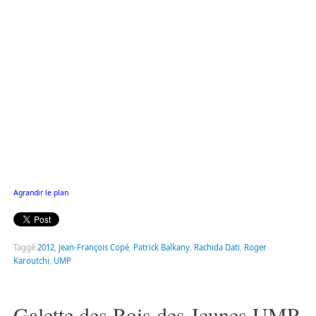
Agrandir le plan
Taggé
2012
,
Jean-François Copé
,
Patrick Balkany
,
Rachida Dati
,
Roger
Karoutchi
,
UMP
Galette des Rois des Jeunes UMP